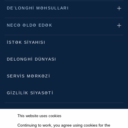
DE’LONGHI MƏHSULLARI
NECƏ ƏLDƏ EDƏK
İSTƏK SIYAHISI
DELONGHI DÜNYASI
SERVIS MƏRKƏZI
GIZLILIK SIYASƏTI
This website uses cookies
Continuing to work, you agree using cookies for the