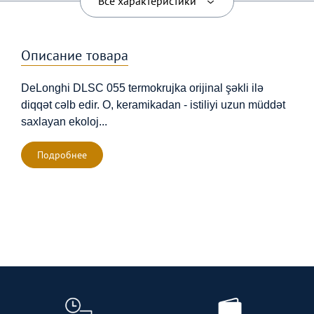
Все характеристики
İstehsal ölkəsi
Çin
Описание товара
Rəng
multitzvet
DeLonghi DLSC 055 termokrujka orijinal şəkli ilə
diqqət cəlb edir. O, keramikadan - istiliyi uzun müddət
saxlayan ekoloj
...
Подробнее