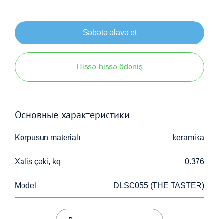
Səbətə əlavə et
Hissə-hissə ödəniş
Основные характеристики
Korpusun materialı
keramika
Xalis çəki, kq
0.376
Model
DLSC055 (THE TASTER)
Технические характеристики